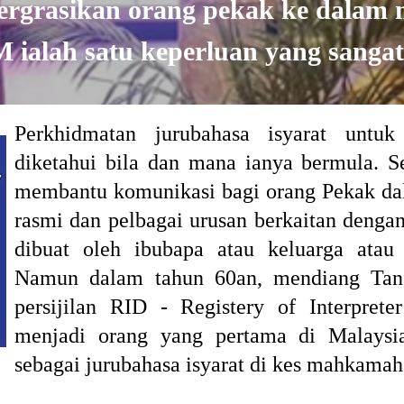
ergrasikan orang pekak ke dalam 
ialah satu keperluan yang sangat pe
Perkhidmatan jurubahasa isyarat untu
diketahui bila dan mana ianya bermula. S
membantu komunikasi bagi orang Pekak dal
rasmi dan pelbagai urusan berkaitan denga
dibuat oleh ibubapa atau keluarga atau 
Namun dalam tahun 60an, mendiang Tan
persijilan RID - Registery of Interpret
menjadi orang yang pertama di Malaysi
sebagai jurubahasa isyarat di kes mahkama