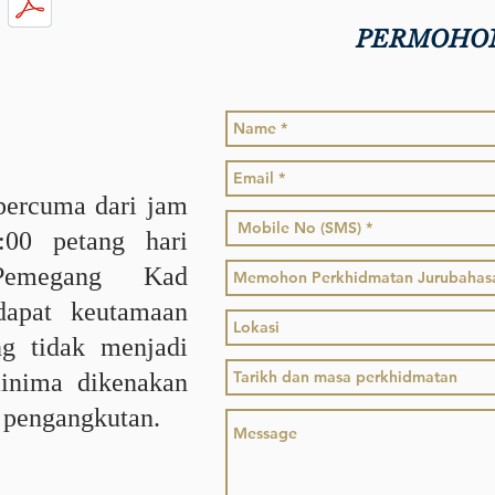
PERMOHO
percuma dari jam
:00 petang hari
 Pemegang Kad
dapat keutamaan
g tidak menjadi
minima dikenakan
 pengangkutan.