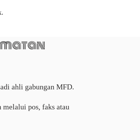
k.
dmatan
jadi ahli gabungan MFD.
melalui pos, faks atau