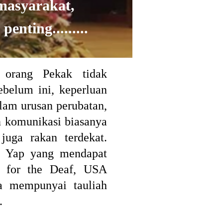
masyarakat,
nting.........
k orang Pekak tidak
ebelum ini, keperluan
am urusan perubatan,
n komunikasi biasanya
juga rakan terdekat.
 Yap yang mendapat
er for the Deaf, USA
a mempunyai tauliah
h.